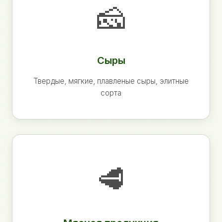
🧀
Сыры
Твердые, мягкие, плавленые сыры, элитные
сорта
🥩