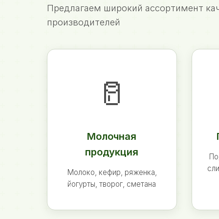
Предлагаем широкий ассортимент кач
производителей
🥛
Молочная
продукция
По
сли
Молоко, кефир, ряженка,
йогурты, творог, сметана