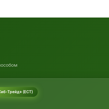
пособом
иб-Трейд» (ЕСТ)