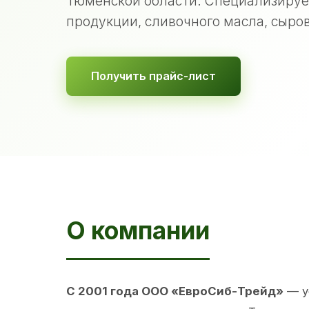
Тюменской области. Специализируе
продукции, сливочного масла, сыров
Получить прайс-лист
О компании
С 2001 года ООО «ЕвроСиб-Трейд»
— у