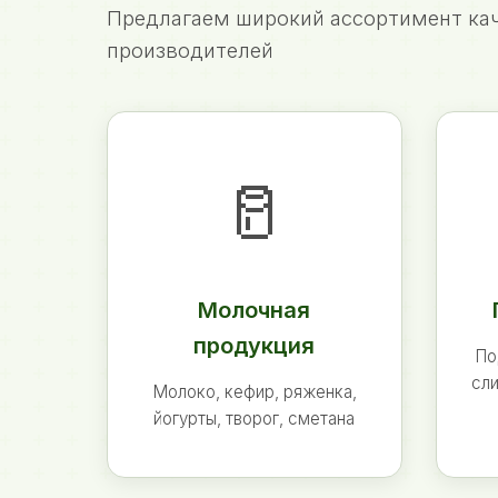
Предлагаем широкий ассортимент кач
производителей
🥛
Молочная
продукция
По
сли
Молоко, кефир, ряженка,
йогурты, творог, сметана