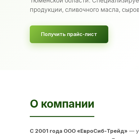
Тюменской области. Специализируе
продукции, сливочного масла, сыров
Получить прайс-лист
О компании
С 2001 года ООО «ЕвроСиб-Трейд»
— у