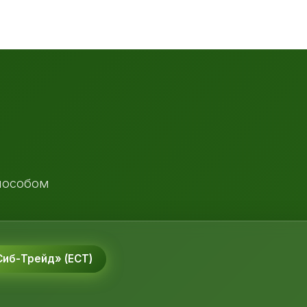
пособом
иб-Трейд» (ЕСТ)