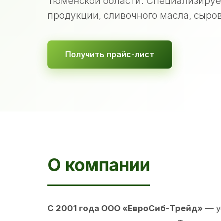
Тюменской области. Специализируе
продукции, сливочного масла, сыров
Получить прайс-лист
О компании
С 2001 года ООО «ЕвроСиб-Трейд»
— у