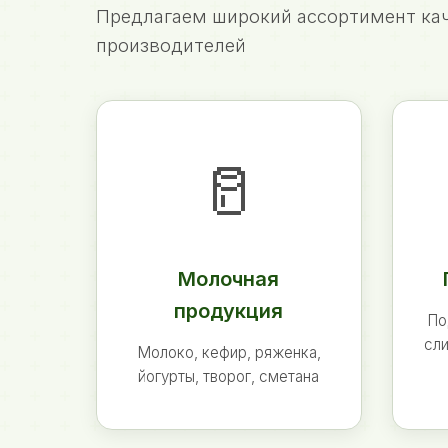
Предлагаем широкий ассортимент кач
производителей
🥛
Молочная
продукция
По
сли
Молоко, кефир, ряженка,
йогурты, творог, сметана