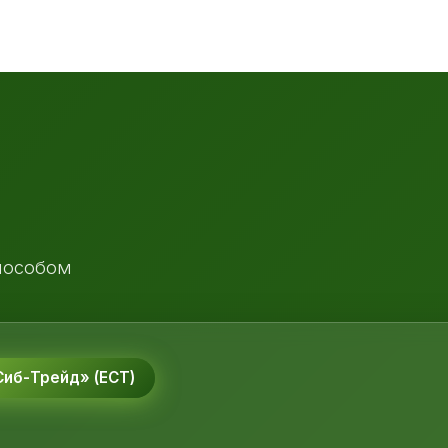
пособом
иб-Трейд» (ЕСТ)