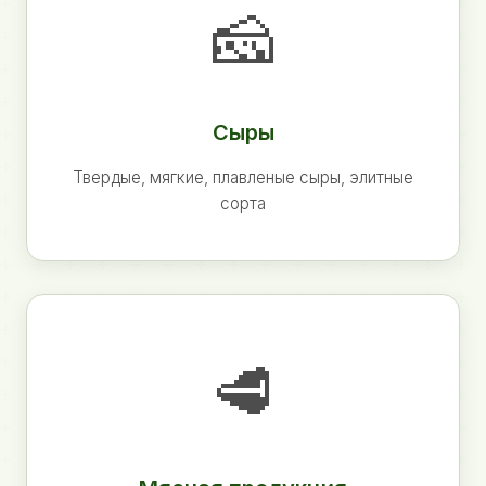
🧀
Сыры
Твердые, мягкие, плавленые сыры, элитные
сорта
🥩