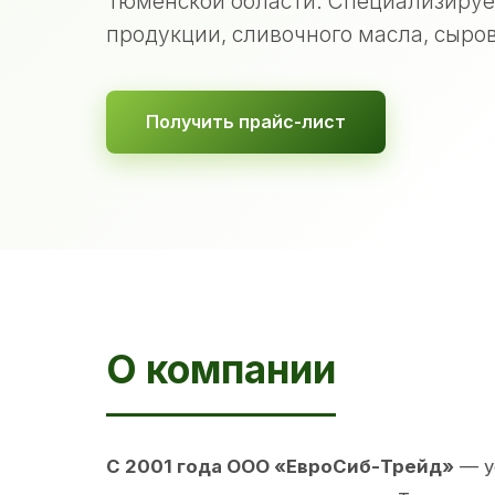
Тюменской области. Специализируе
продукции, сливочного масла, сыров
Получить прайс-лист
О компании
С 2001 года ООО «ЕвроСиб-Трейд»
— у