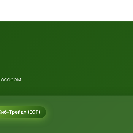
пособом
иб-Трейд» (ЕСТ)