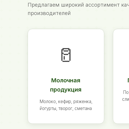
Предлагаем широкий ассортимент кач
производителей
🥛
Молочная
продукция
По
сли
Молоко, кефир, ряженка,
йогурты, творог, сметана