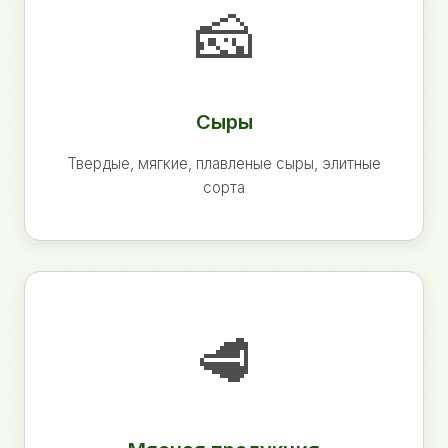
🧀
Сыры
Твердые, мягкие, плавленые сыры, элитные
сорта
🥩