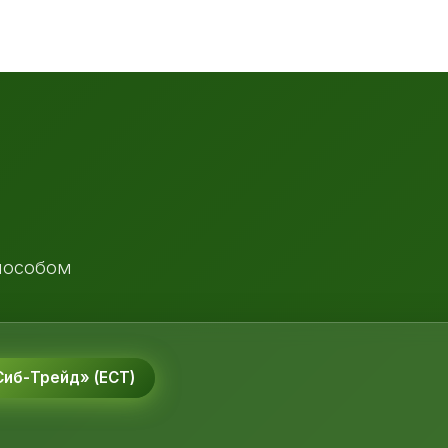
пособом
иб-Трейд» (ЕСТ)