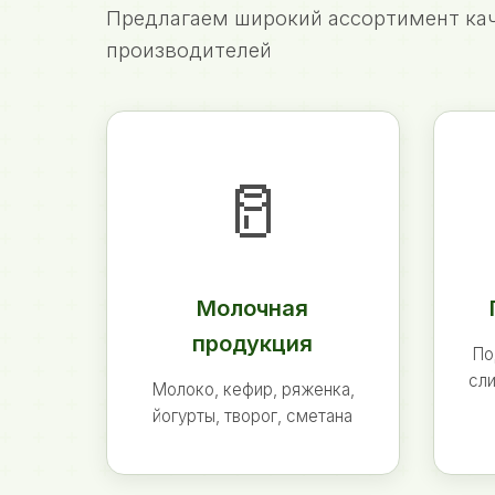
Предлагаем широкий ассортимент кач
производителей
🥛
Молочная
продукция
По
сли
Молоко, кефир, ряженка,
йогурты, творог, сметана