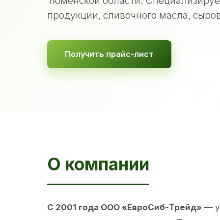
Тюменской области. Специализируе
продукции, сливочного масла, сыров
Получить прайс-лист
О компании
С 2001 года ООО «ЕвроСиб-Трейд»
— у