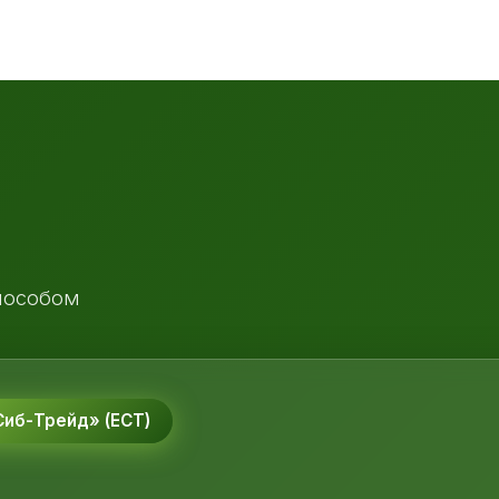
пособом
иб-Трейд» (ЕСТ)