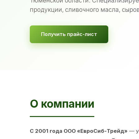
Тюменской области. Специализируе
продукции, сливочного масла, сыров
Получить прайс-лист
О компании
С 2001 года ООО «ЕвроСиб-Трейд»
— у