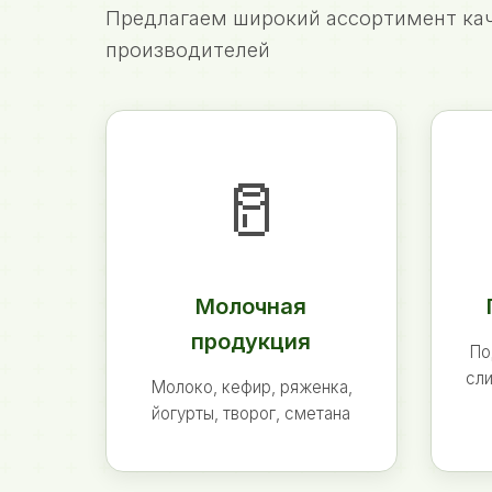
Предлагаем широкий ассортимент кач
производителей
🥛
Молочная
продукция
По
сли
Молоко, кефир, ряженка,
йогурты, творог, сметана