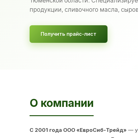
Тюменской области. Специализируе
продукции, сливочного масла, сыров
Получить прайс-лист
О компании
С 2001 года ООО «ЕвроСиб-Трейд»
— у