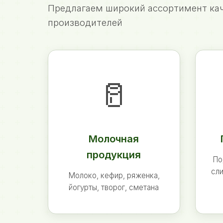
Предлагаем широкий ассортимент кач
производителей
🥛
Молочная
продукция
По
сли
Молоко, кефир, ряженка,
йогурты, творог, сметана