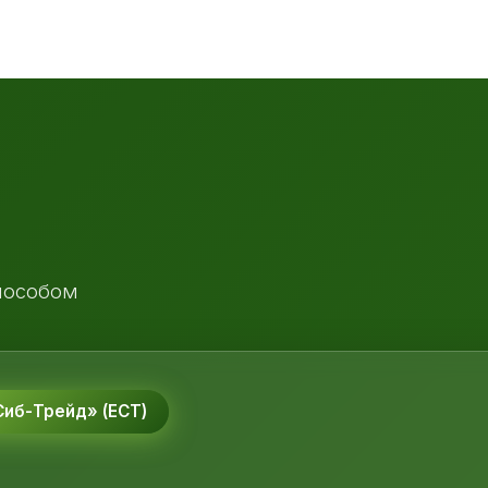
пособом
иб-Трейд» (ЕСТ)