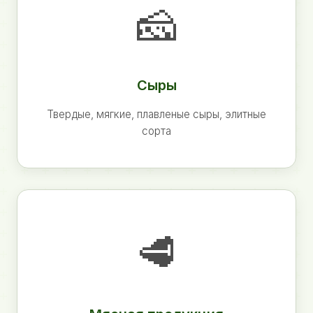
🧀
Сыры
Твердые, мягкие, плавленые сыры, элитные
сорта
🥩