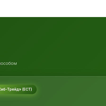
пособом
иб-Трейд» (ЕСТ)