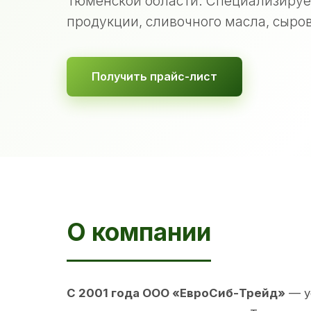
Тюменской области. Специализируе
продукции, сливочного масла, сыров
Получить прайс-лист
О компании
С 2001 года ООО «ЕвроСиб-Трейд»
— у