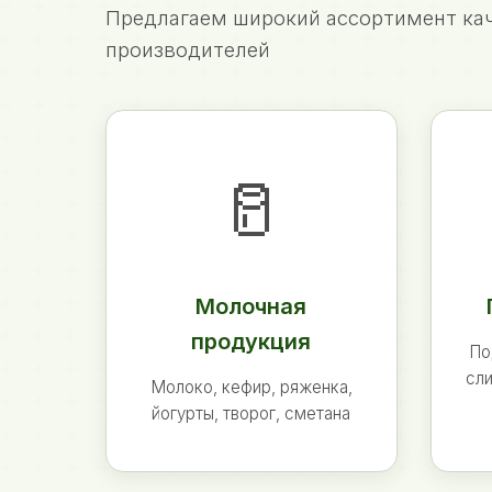
Предлагаем широкий ассортимент кач
производителей
🥛
Молочная
продукция
По
сли
Молоко, кефир, ряженка,
йогурты, творог, сметана