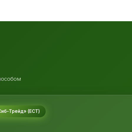
пособом
иб-Трейд» (ЕСТ)