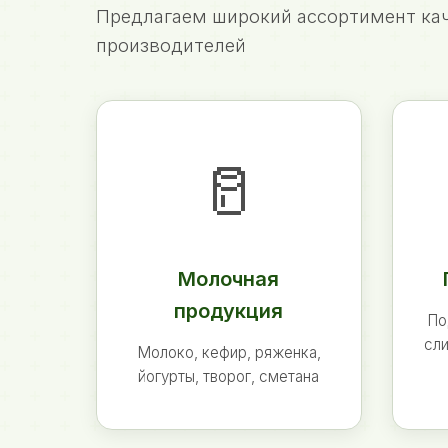
Предлагаем широкий ассортимент кач
производителей
🥛
Молочная
продукция
По
сли
Молоко, кефир, ряженка,
йогурты, творог, сметана