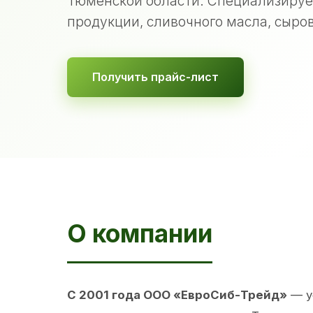
Тюменской области. Специализируе
продукции, сливочного масла, сыров
Получить прайс-лист
О компании
С 2001 года ООО «ЕвроСиб-Трейд»
— у