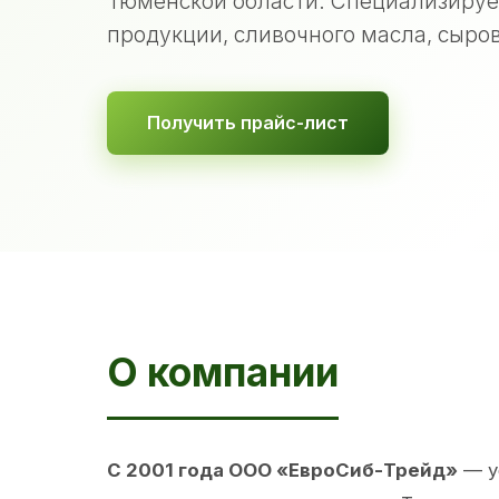
Тюменской области. Специализируе
продукции, сливочного масла, сыров
Получить прайс-лист
О компании
С 2001 года ООО «ЕвроСиб-Трейд»
— у