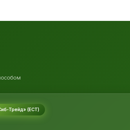
пособом
иб-Трейд» (ЕСТ)