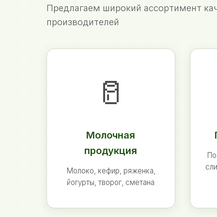
Предлагаем широкий ассортимент кач
производителей
🥛
Молочная
продукция
По
сли
Молоко, кефир, ряженка,
йогурты, творог, сметана