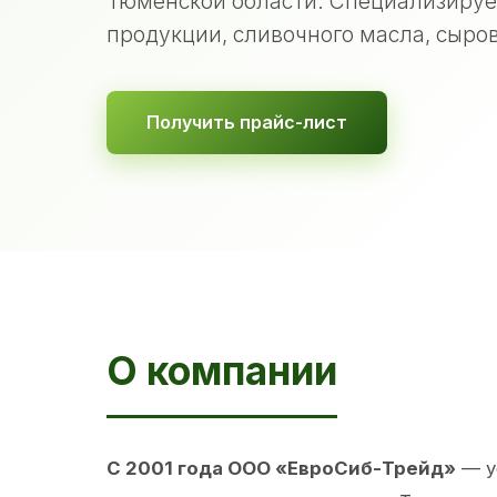
Тюменской области. Специализируе
продукции, сливочного масла, сыров
Получить прайс-лист
О компании
С 2001 года ООО «ЕвроСиб-Трейд»
— у