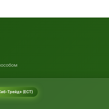
пособом
иб-Трейд» (ЕСТ)