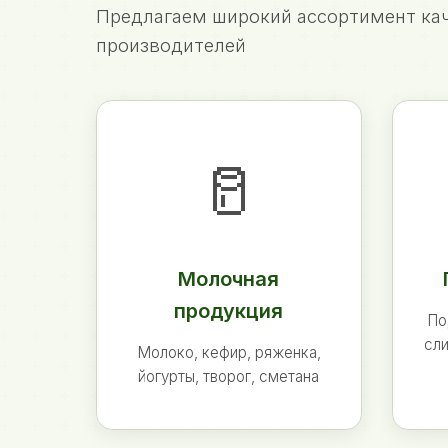
Предлагаем широкий ассортимент кач
производителей
🥛
Молочная
продукция
По
сли
Молоко, кефир, ряженка,
йогурты, творог, сметана