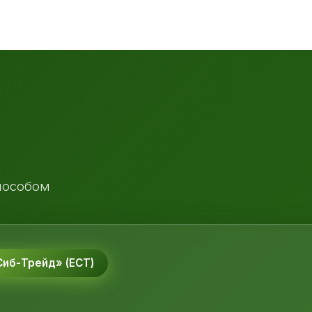
пособом
иб-Трейд» (ЕСТ)