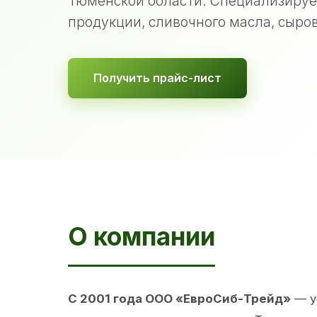
Тюменской области. Специализируе
продукции, сливочного масла, сыров
Получить прайс-лист
О компании
С 2001 года ООО «ЕвроСиб-Трейд»
— у