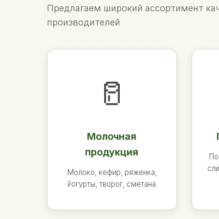
Предлагаем широкий ассортимент кач
производителей
🥛
Молочная
продукция
По
сли
Молоко, кефир, ряженка,
йогурты, творог, сметана