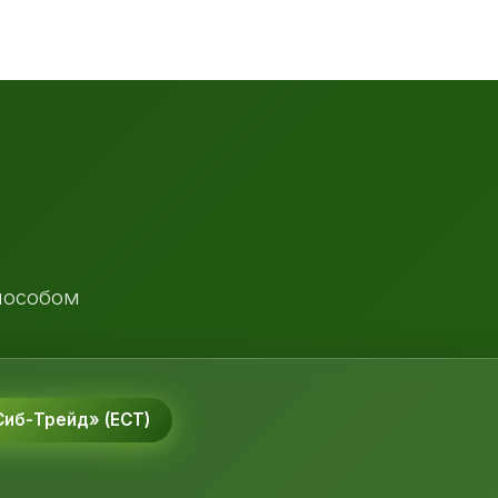
пособом
иб-Трейд» (ЕСТ)