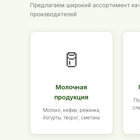
Предлагаем широкий ассортимент кач
производителей
🥛
Молочная
продукция
По
сли
Молоко, кефир, ряженка,
йогурты, творог, сметана