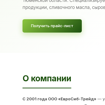
Тюменской области. Специализируе
продукции, сливочного масла, сыров
Получить прайс-лист
О компании
С 2001 года ООО «ЕвроСиб-Трейд»
— у