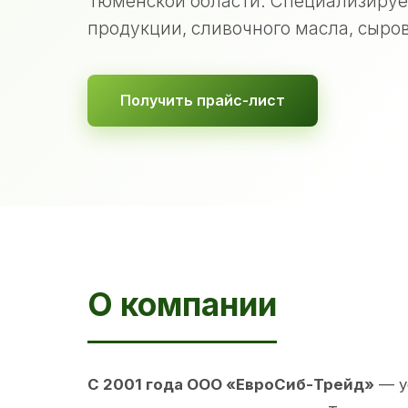
Тюменской области. Специализируе
продукции, сливочного масла, сыров
Получить прайс-лист
О компании
С 2001 года ООО «ЕвроСиб-Трейд»
— у