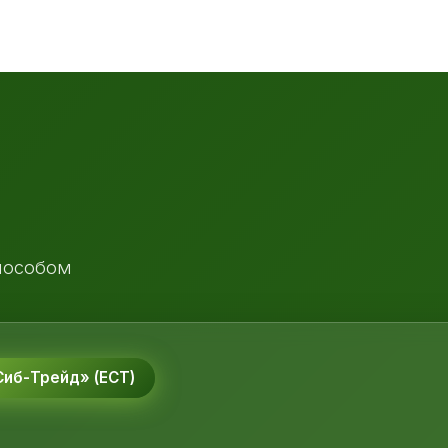
пособом
иб-Трейд» (ЕСТ)