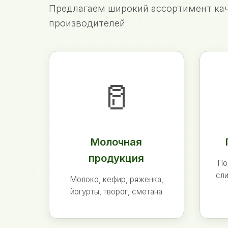
Предлагаем широкий ассортимент кач
производителей
🥛
Молочная
продукция
По
сли
Молоко, кефир, ряженка,
йогурты, творог, сметана