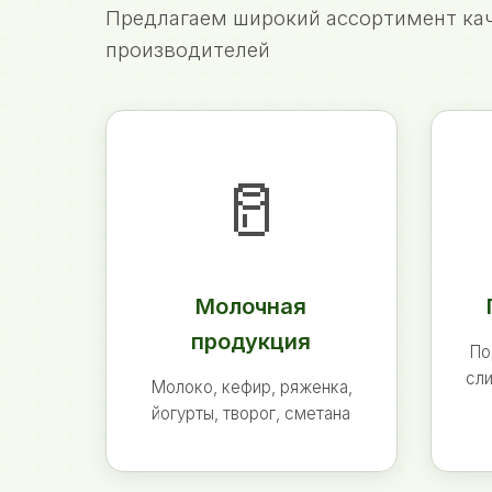
Предлагаем широкий ассортимент кач
производителей
🥛
Молочная
продукция
По
сли
Молоко, кефир, ряженка,
йогурты, творог, сметана