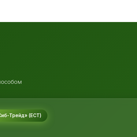
пособом
иб-Трейд» (ЕСТ)