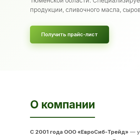
Тюменской области. Специализируе
продукции, сливочного масла, сыров
Получить прайс-лист
О компании
С 2001 года ООО «ЕвроСиб-Трейд»
— у