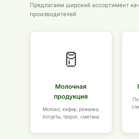
Предлагаем широкий ассортимент кач
производителей
🥛
Молочная
продукция
По
сли
Молоко, кефир, ряженка,
йогурты, творог, сметана