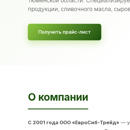
Тюменской области. Специализируе
продукции, сливочного масла, сыров
Получить прайс-лист
О компании
С 2001 года ООО «ЕвроСиб-Трейд»
— у