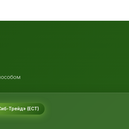
пособом
иб-Трейд» (ЕСТ)