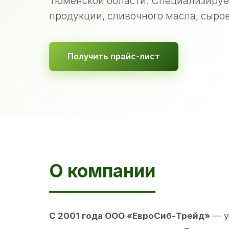
Тюменской области. Специализируе
продукции, сливочного масла, сыров
Получить прайс-лист
О компании
С 2001 года ООО «ЕвроСиб-Трейд»
— у