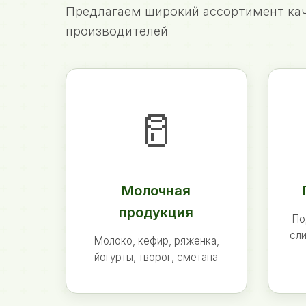
Предлагаем широкий ассортимент кач
производителей
🥛
Молочная
продукция
По
сли
Молоко, кефир, ряженка,
йогурты, творог, сметана