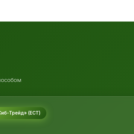
пособом
иб-Трейд» (ЕСТ)