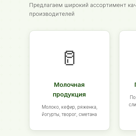
Предлагаем широкий ассортимент кач
производителей
🥛
Молочная
продукция
По
сли
Молоко, кефир, ряженка,
йогурты, творог, сметана