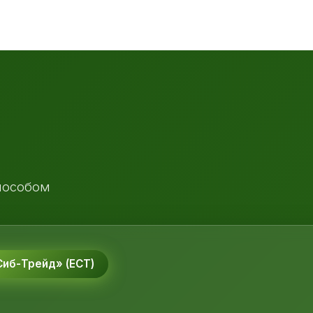
пособом
иб-Трейд» (ЕСТ)