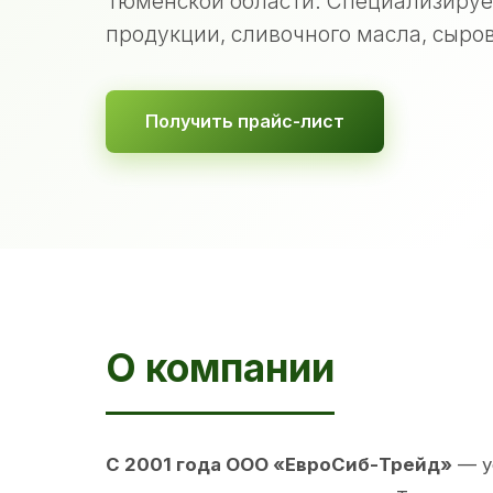
Тюменской области. Специализируе
продукции, сливочного масла, сыров
Получить прайс-лист
О компании
С 2001 года ООО «ЕвроСиб-Трейд»
— у