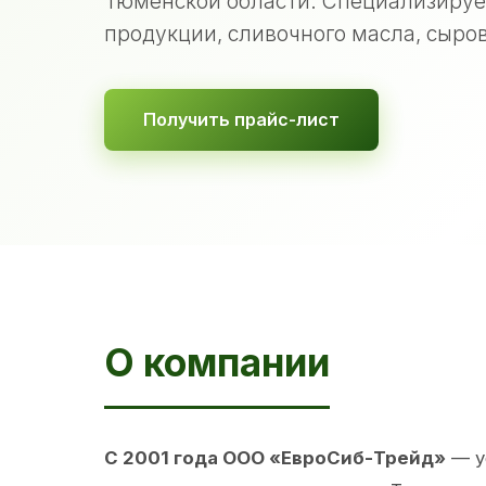
Тюменской области. Специализируе
продукции, сливочного масла, сыров
Получить прайс-лист
О компании
С 2001 года ООО «ЕвроСиб-Трейд»
— у