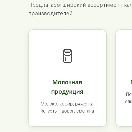
Предлагаем широкий ассортимент кач
производителей
🥛
Молочная
продукция
По
сли
Молоко, кефир, ряженка,
йогурты, творог, сметана