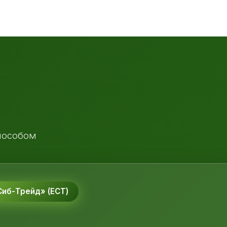
пособом
иб-Трейд» (ЕСТ)