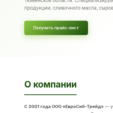
Тюменской области. Специализируе
продукции, сливочного масла, сыров
Получить прайс-лист
О компании
С 2001 года ООО «ЕвроСиб-Трейд»
— у