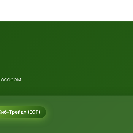
пособом
иб-Трейд» (ЕСТ)