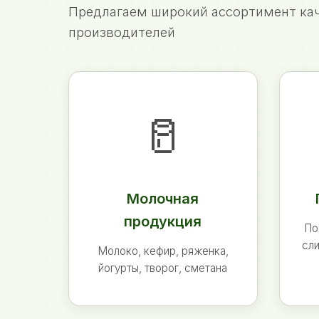
Предлагаем широкий ассортимент кач
производителей
🥛
Молочная
продукция
По
сли
Молоко, кефир, ряженка,
йогурты, творог, сметана