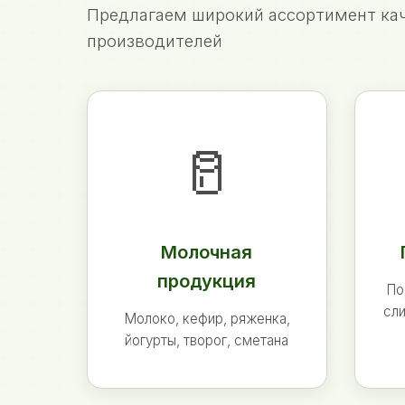
Предлагаем широкий ассортимент кач
производителей
🥛
Молочная
продукция
По
сли
Молоко, кефир, ряженка,
йогурты, творог, сметана