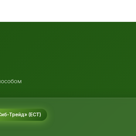
пособом
иб-Трейд» (ЕСТ)