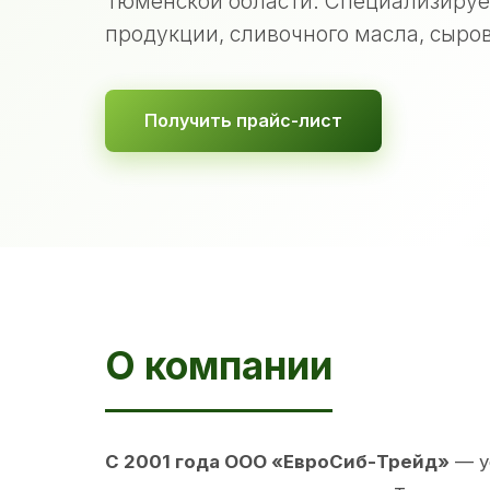
Тюменской области. Специализируе
продукции, сливочного масла, сыров
Получить прайс-лист
О компании
С 2001 года ООО «ЕвроСиб-Трейд»
— у