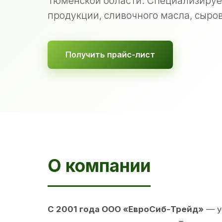
Тюменской области. Специализируе
продукции, сливочного масла, сыров
Получить прайс-лист
О компании
С 2001 года ООО «ЕвроСиб-Трейд»
— у