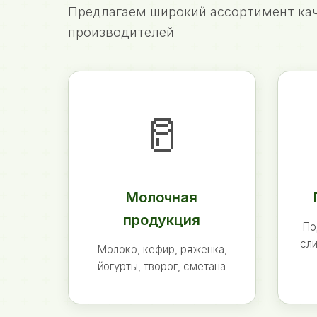
Предлагаем широкий ассортимент кач
производителей
🥛
Молочная
продукция
По
сли
Молоко, кефир, ряженка,
йогурты, творог, сметана