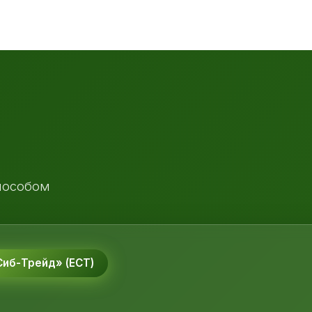
пособом
иб-Трейд» (ЕСТ)