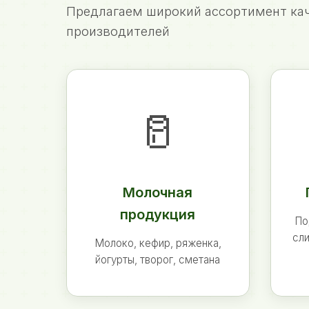
Предлагаем широкий ассортимент кач
производителей
🥛
Молочная
продукция
По
сли
Молоко, кефир, ряженка,
йогурты, творог, сметана