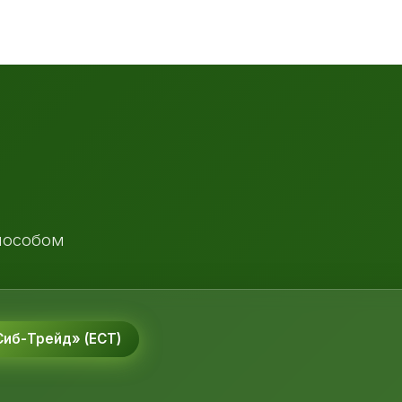
пособом
иб-Трейд» (ЕСТ)