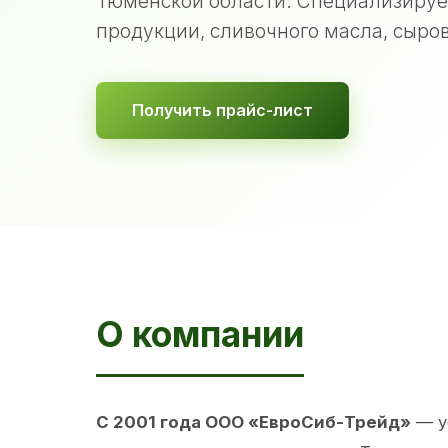
Тюменской области. Специализируе
продукции, сливочного масла, сыров
Получить прайс-лист
О компании
С 2001 года ООО «ЕвроСиб-Трейд»
— у