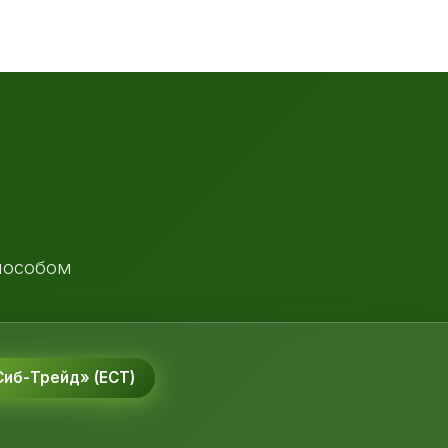
пособом
иб-Трейд» (ЕСТ)