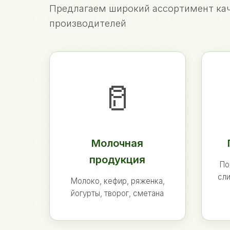
Предлагаем широкий ассортимент кач
производителей
🥛
Молочная
продукция
По
сли
Молоко, кефир, ряженка,
йогурты, творог, сметана