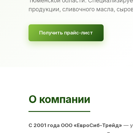
Тюменской области. Специализируе
продукции, сливочного масла, сыров
Получить прайс-лист
О компании
С 2001 года ООО «ЕвроСиб-Трейд»
— у