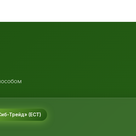
пособом
иб-Трейд» (ЕСТ)