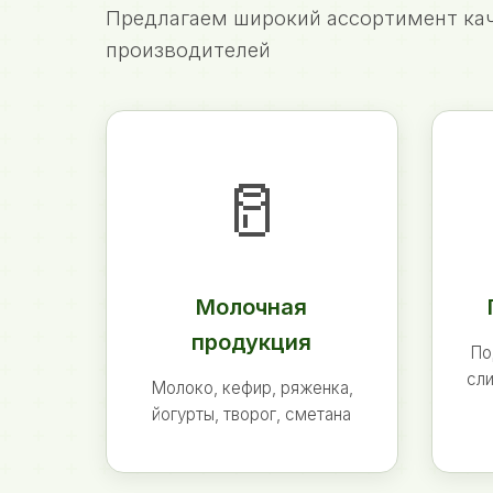
Предлагаем широкий ассортимент кач
производителей
🥛
Молочная
продукция
По
сли
Молоко, кефир, ряженка,
йогурты, творог, сметана