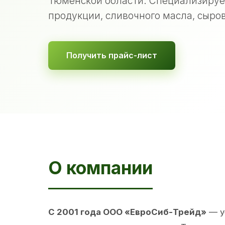
Тюменской области. Специализируе
продукции, сливочного масла, сыров
Получить прайс-лист
О компании
С 2001 года ООО «ЕвроСиб-Трейд»
— у