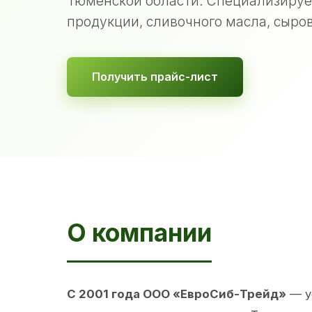
Тюменской области. Специализируе
продукции, сливочного масла, сыров
Получить прайс-лист
О компании
С 2001 года ООО «ЕвроСиб-Трейд»
— у