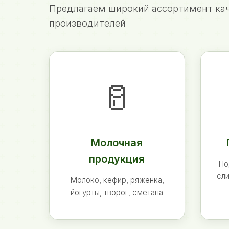
Предлагаем широкий ассортимент кач
производителей
🥛
Молочная
продукция
По
сли
Молоко, кефир, ряженка,
йогурты, творог, сметана