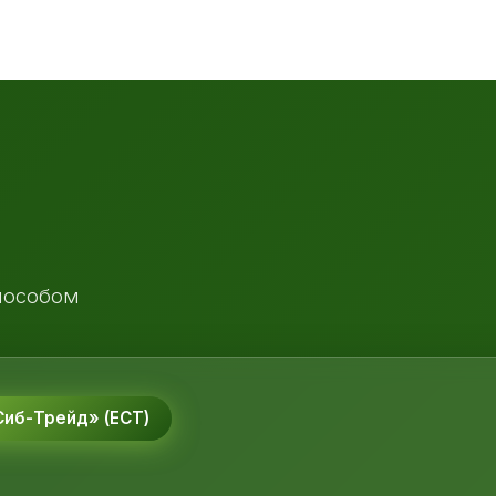
пособом
иб-Трейд» (ЕСТ)