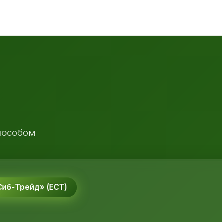
пособом
иб-Трейд» (ЕСТ)