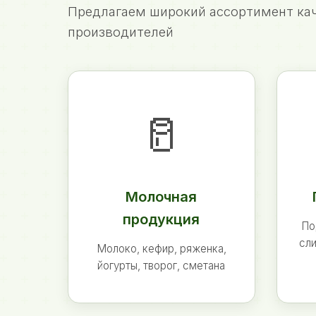
Предлагаем широкий ассортимент кач
производителей
🥛
Молочная
продукция
По
сли
Молоко, кефир, ряженка,
йогурты, творог, сметана