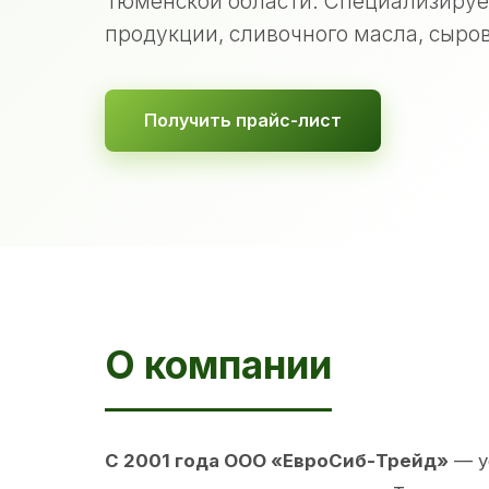
Тюменской области. Специализируе
продукции, сливочного масла, сыров
Получить прайс-лист
О компании
С 2001 года ООО «ЕвроСиб-Трейд»
— у