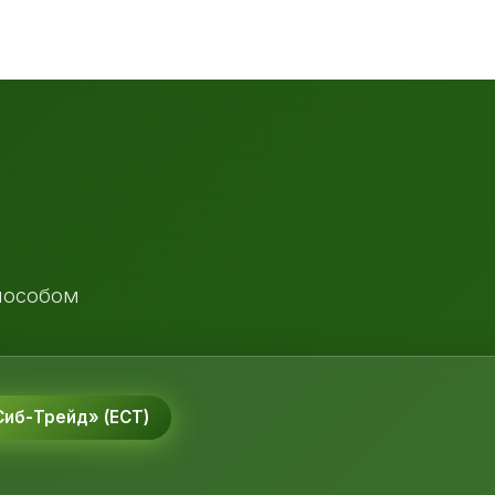
пособом
иб-Трейд» (ЕСТ)