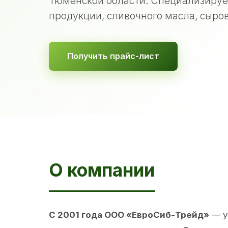
Тюменской области. Специализируе
продукции, сливочного масла, сыров
Получить прайс-лист
О компании
С 2001 года ООО «ЕвроСиб-Трейд»
— у