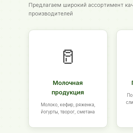
Предлагаем широкий ассортимент кач
производителей
🥛
Молочная
продукция
По
сли
Молоко, кефир, ряженка,
йогурты, творог, сметана