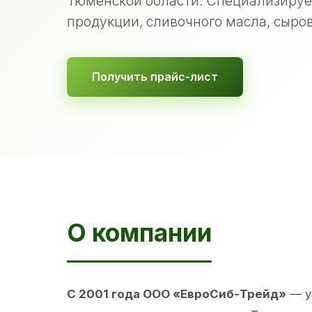
Тюменской области. Специализируе
продукции, сливочного масла, сыров
Получить прайс-лист
О компании
С 2001 года ООО «ЕвроСиб-Трейд»
— у