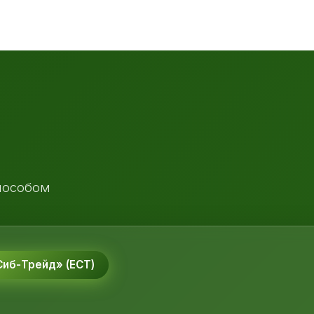
пособом
иб-Трейд» (ЕСТ)