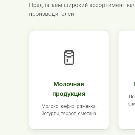
Предлагаем широкий ассортимент кач
производителей
🥛
Молочная
продукция
По
сли
Молоко, кефир, ряженка,
йогурты, творог, сметана