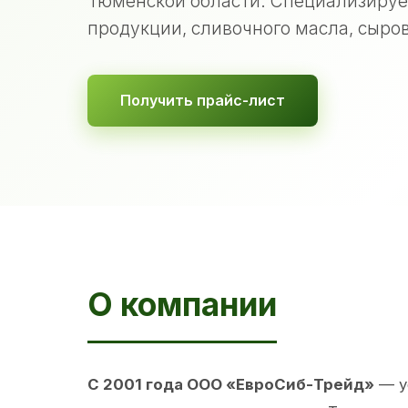
Тюменской области. Специализируе
продукции, сливочного масла, сыров
Получить прайс-лист
О компании
С 2001 года ООО «ЕвроСиб-Трейд»
— у