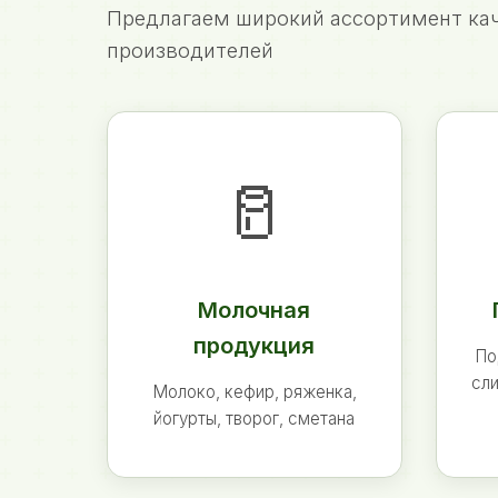
Предлагаем широкий ассортимент кач
производителей
🥛
Молочная
продукция
По
сли
Молоко, кефир, ряженка,
йогурты, творог, сметана