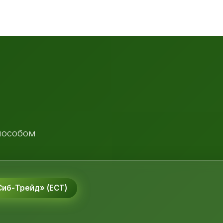
пособом
иб-Трейд» (ЕСТ)