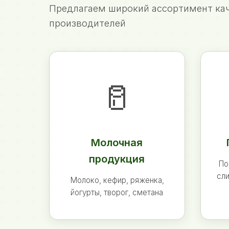
Предлагаем широкий ассортимент кач
производителей
🥛
Молочная
продукция
По
сли
Молоко, кефир, ряженка,
йогурты, творог, сметана