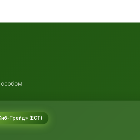
пособом
иб-Трейд» (ЕСТ)