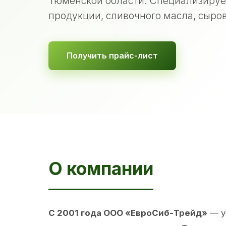
Тюменской области. Специализируе
продукции, сливочного масла, сыров
Получить прайс-лист
О компании
С 2001 года ООО «ЕвроСиб-Трейд»
— у