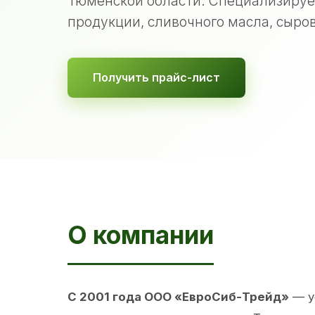
Тюменской области. Специализируе
продукции, сливочного масла, сыров
Получить прайс-лист
О компании
С 2001 года ООО «ЕвроСиб-Трейд»
— у