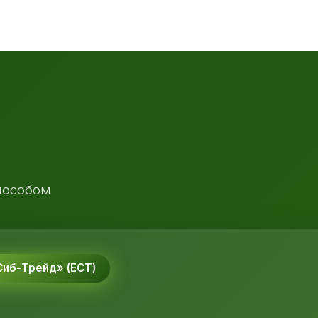
пособом
иб-Трейд» (ЕСТ)