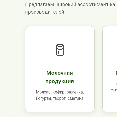
Предлагаем широкий ассортимент кач
производителей
🥛
Молочная
продукция
По
сли
Молоко, кефир, ряженка,
йогурты, творог, сметана