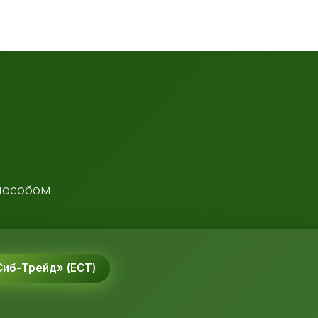
пособом
иб-Трейд» (ЕСТ)