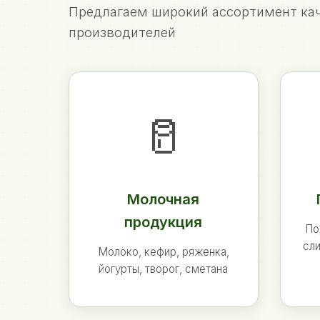
Предлагаем широкий ассортимент кач
производителей
🥛
Молочная
продукция
По
сли
Молоко, кефир, ряженка,
йогурты, творог, сметана