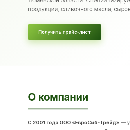
Тюменской области. Специализируе
продукции, сливочного масла, сыров
Получить прайс-лист
О компании
С 2001 года ООО «ЕвроСиб-Трейд»
— у