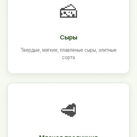
🧀
Сыры
Твердые, мягкие, плавленые сыры, элитные
сорта
🥩