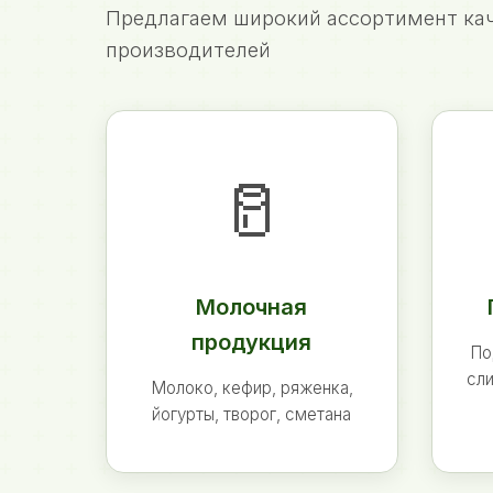
Предлагаем широкий ассортимент кач
производителей
🥛
Молочная
продукция
По
сли
Молоко, кефир, ряженка,
йогурты, творог, сметана