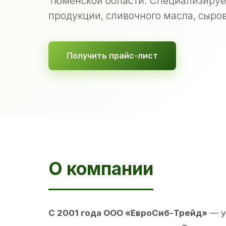
Тюменской области. Специализируе
продукции, сливочного масла, сыров
Получить прайс-лист
О компании
С 2001 года ООО «ЕвроСиб-Трейд»
— у