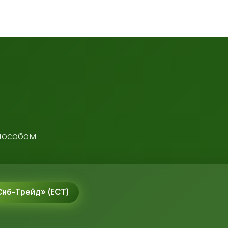
пособом
иб-Трейд» (ЕСТ)