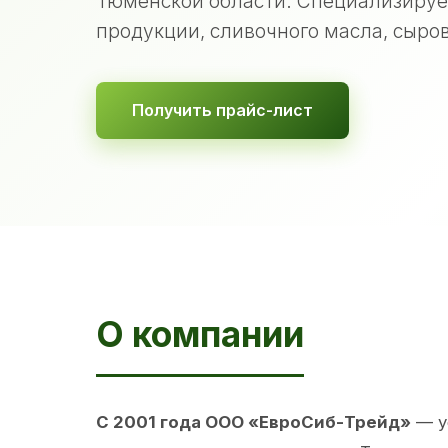
Тюменской области. Специализируе
продукции, сливочного масла, сыров
Получить прайс-лист
О компании
С 2001 года ООО «ЕвроСиб-Трейд»
— у