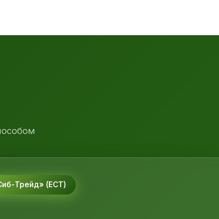
пособом
иб-Трейд» (ЕСТ)