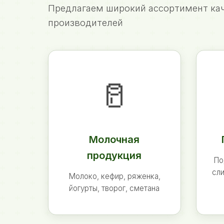
Предлагаем широкий ассортимент кач
производителей
🥛
Молочная
продукция
По
сли
Молоко, кефир, ряженка,
йогурты, творог, сметана