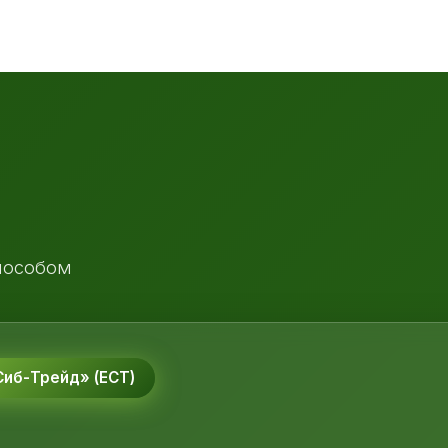
пособом
иб-Трейд» (ЕСТ)