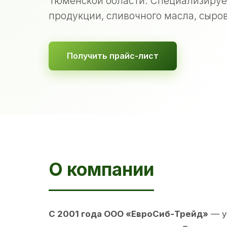
Тюменской области. Специализируе
продукции, сливочного масла, сыров
Получить прайс-лист
О компании
С 2001 года ООО «ЕвроСиб-Трейд»
— у