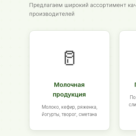
Предлагаем широкий ассортимент кач
производителей
🥛
Молочная
продукция
По
сли
Молоко, кефир, ряженка,
йогурты, творог, сметана