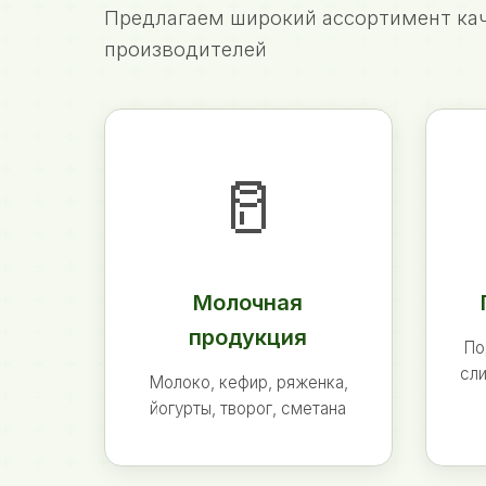
Предлагаем широкий ассортимент кач
производителей
🥛
Молочная
продукция
По
сли
Молоко, кефир, ряженка,
йогурты, творог, сметана