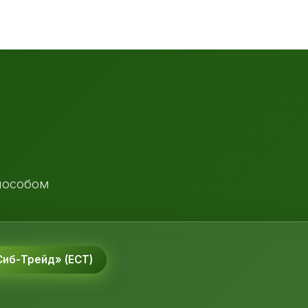
пособом
иб-Трейд» (ЕСТ)