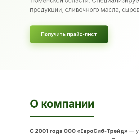
Тюменской области. Специализируе
продукции, сливочного масла, сыров
Получить прайс-лист
О компании
С 2001 года ООО «ЕвроСиб-Трейд»
— у