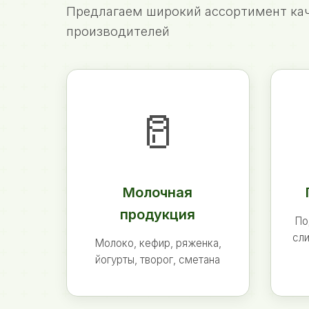
Предлагаем широкий ассортимент кач
производителей
🥛
Молочная
продукция
По
сли
Молоко, кефир, ряженка,
йогурты, творог, сметана