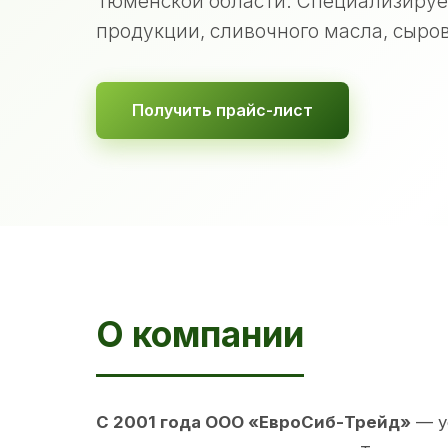
Тюменской области. Специализируе
продукции, сливочного масла, сыров
Получить прайс-лист
О компании
С 2001 года ООО «ЕвроСиб-Трейд»
— у