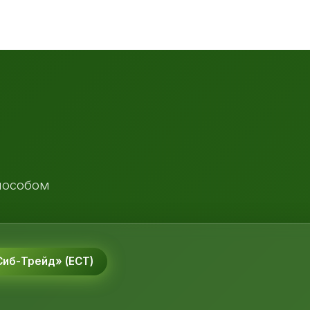
пособом
иб-Трейд» (ЕСТ)