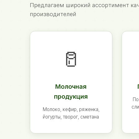
Предлагаем широкий ассортимент кач
производителей
🥛
Молочная
продукция
По
сли
Молоко, кефир, ряженка,
йогурты, творог, сметана