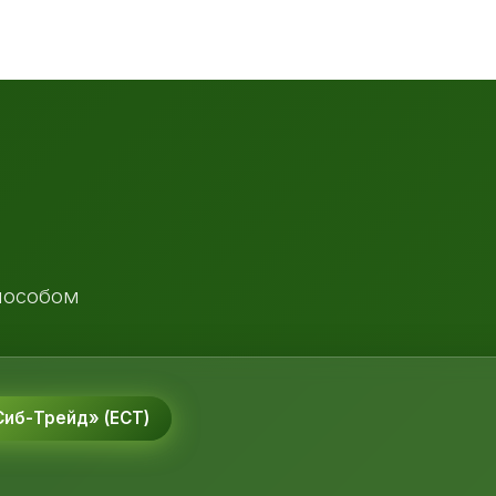
пособом
иб-Трейд» (ЕСТ)