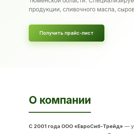
Тюменской области. Специализируе
продукции, сливочного масла, сыров
Получить прайс-лист
О компании
С 2001 года ООО «ЕвроСиб-Трейд»
— у