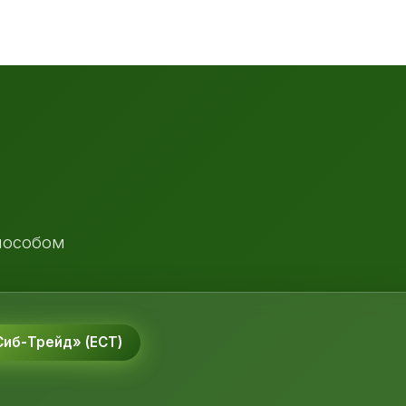
пособом
иб-Трейд» (ЕСТ)