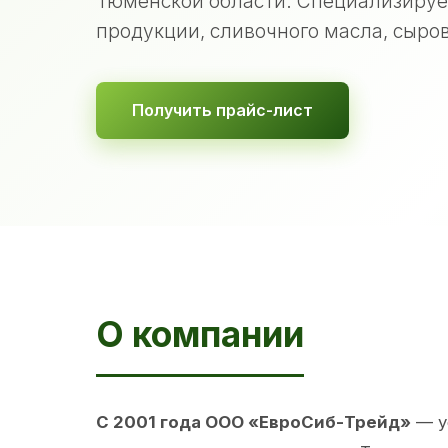
Тюменской области. Специализируе
продукции, сливочного масла, сыров
Получить прайс-лист
О компании
С 2001 года ООО «ЕвроСиб-Трейд»
— у