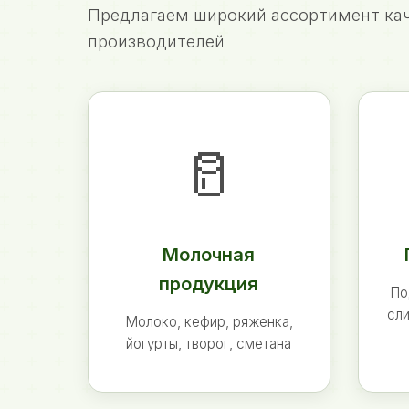
Предлагаем широкий ассортимент кач
производителей
🥛
Молочная
продукция
По
сли
Молоко, кефир, ряженка,
йогурты, творог, сметана