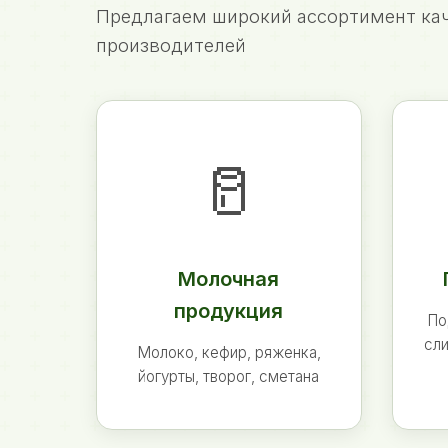
Предлагаем широкий ассортимент кач
производителей
🥛
Молочная
продукция
По
сли
Молоко, кефир, ряженка,
йогурты, творог, сметана