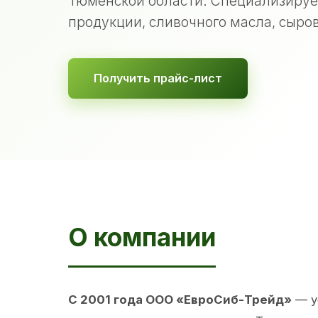
Тюменской области. Специализируе
продукции, сливочного масла, сыров
Получить прайс-лист
О компании
С 2001 года ООО «ЕвроСиб-Трейд»
— у