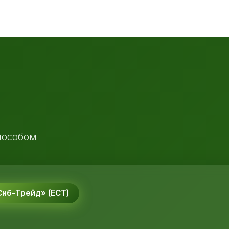
пособом
иб-Трейд» (ЕСТ)