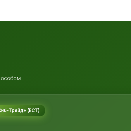
пособом
иб-Трейд» (ЕСТ)