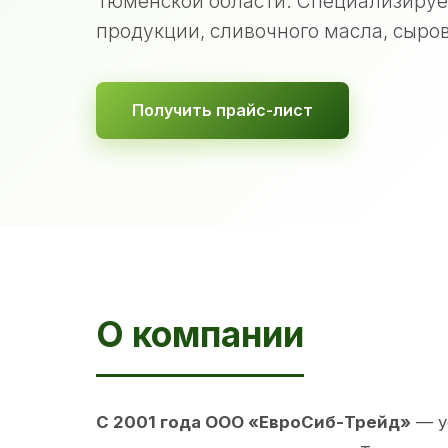
Тюменской области. Специализируе
продукции, сливочного масла, сыров
Получить прайс-лист
О компании
С 2001 года ООО «ЕвроСиб-Трейд»
— у