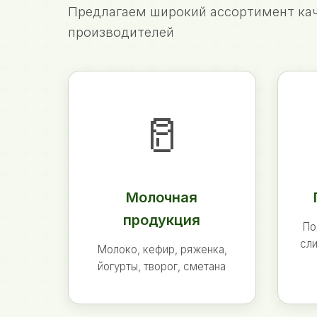
Предлагаем широкий ассортимент кач
производителей
🥛
Молочная
продукция
По
сли
Молоко, кефир, ряженка,
йогурты, творог, сметана