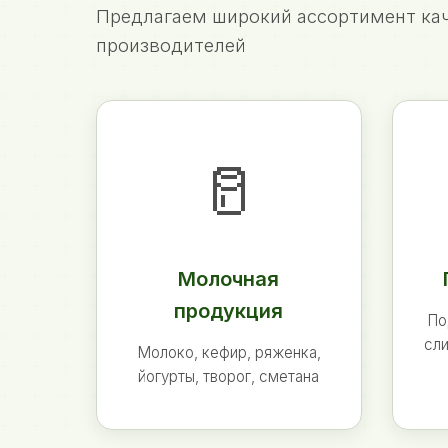
Предлагаем широкий ассортимент кач
производителей
🥛
Молочная
продукция
По
сли
Молоко, кефир, ряженка,
йогурты, творог, сметана