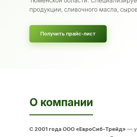
Тюменской области. Специализируе
продукции, сливочного масла, сыров
Получить прайс-лист
О компании
С 2001 года ООО «ЕвроСиб-Трейд»
— у