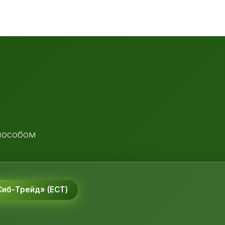
пособом
иб-Трейд» (ЕСТ)