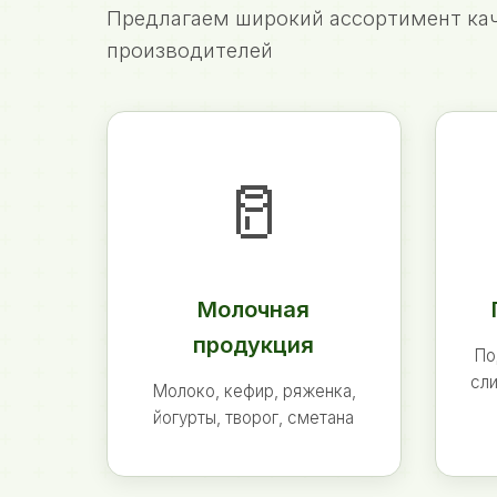
Предлагаем широкий ассортимент кач
производителей
🥛
Молочная
продукция
По
сли
Молоко, кефир, ряженка,
йогурты, творог, сметана