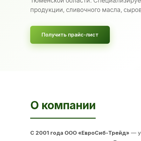
Тюменской области. Специализируе
продукции, сливочного масла, сыров
Получить прайс-лист
О компании
С 2001 года ООО «ЕвроСиб-Трейд»
— у