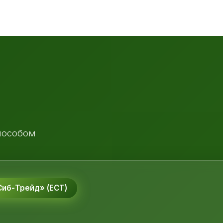
пособом
иб-Трейд» (ЕСТ)